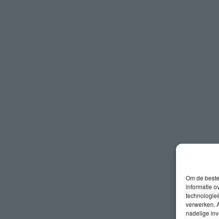
Om de beste 
informatie o
technologieë
verwerken. A
nadelige in