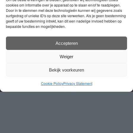
Kosten. Wenn Sie mal keine Lust haben, selbst zu
cookies om informatie over je apparaat op te slaan en/of te raadplegen.
Door in te stemmen met deze technologieën kunnen wij gegevens zoals
kochen, verwöhnen Joke und Sjon Sie gerne in der
surfgedrag of unieke ID's op deze site verwerken. Als je geen toestemming
Brasserie De Huiskamer.
geeft of uw toestemming intrekt, kan dit een nadelige invloed hebben op
bepaalde functies en mogelijkheden.
Klicken Sie hier, um die Website zu besuchen
Accepteren
Weiger
Bekijk voorkeuren
Cookie Policy
Privacy Statement
Anderegg’s camping
| Kevelaarsedijk 6, 5855 GC
Well, Nederland | tel: 0478 501 567 | mail:
info@andereggscamping.nl
.