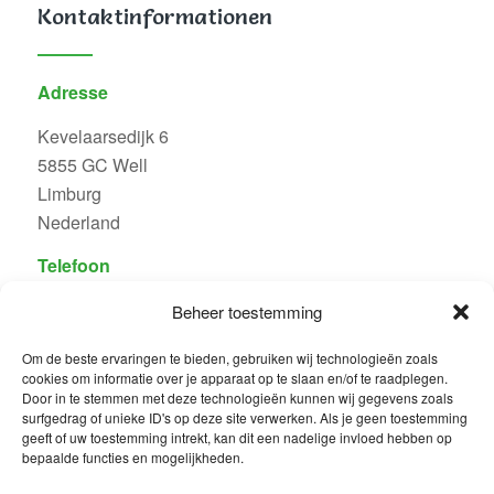
Kontaktinformationen
Adresse
Kevelaarsedijk 6
5855 GC Well
Limburg
Nederland
Telefoon
+31 0478 501 567
Beheer toestemming
E-mail
Om de beste ervaringen te bieden, gebruiken wij technologieën zoals
cookies om informatie over je apparaat op te slaan en/of te raadplegen.
info@andereggscamping.nl
.
Door in te stemmen met deze technologieën kunnen wij gegevens zoals
surfgedrag of unieke ID's op deze site verwerken. Als je geen toestemming
geeft of uw toestemming intrekt, kan dit een nadelige invloed hebben op
bepaalde functies en mogelijkheden.