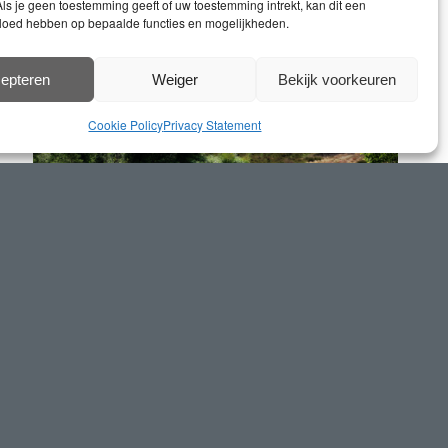
ls je geen toestemming geeft of uw toestemming intrekt, kan dit een
> Fietsknooppunten- Netzwerk
vloed hebben op bepaalde functies en mogelijkheden.
epteren
Weiger
Bekijk voorkeuren
Cookie Policy
Privacy Statement
> Routen-Tipps der Gemeinde Well
Radfahren